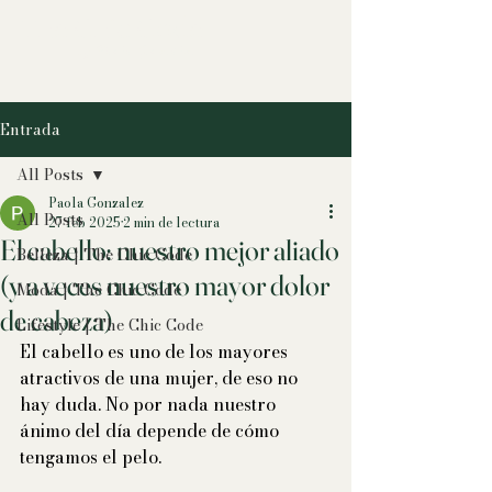
The Chic Code
by Paola González
Entrada
All Posts
Paola Gonzalez
All Posts
27 feb 2025
2 min de lectura
El cabello: nuestro mejor aliado
Belleza | The Chic Code
(y a veces nuestro mayor dolor
Moda | The Chic Code
de cabeza)
Lifestyle | The Chic Code
El cabello es uno de los mayores 
atractivos de una mujer, de eso no 
hay duda. No por nada nuestro 
ánimo del día depende de cómo 
tengamos el pelo.