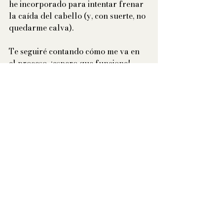
he incorporado para intentar frenar 
la caída del cabello (y, con suerte, no 
quedarme calva).
Te seguiré contando cómo me va en 
el proceso, ¡espero que funcione!
Me encantaría leerte si tienes algún 
consejo o sugerencia para mejorar 
mi rutina.
Besitos, Pao 💖
lifestyle
skincare
Belleza | The Chic Code