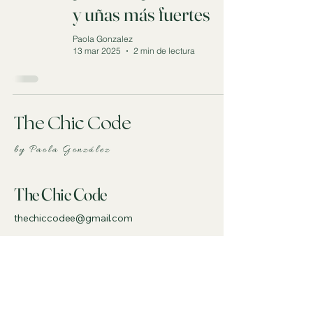
y uñas más fuertes
Paola Gonzalez
13 mar 2025
2 min de lectura
The Chic Code
by Paola González
The Chic Code
thechiccodee@gmail.com
Madrid
España
Hablemos!