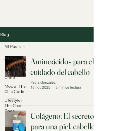
The Chic Code
by Paola González
Blog
All Posts
All Posts
Aminoácidos para el
Belleza |
cuidado del cabello
The Chic
Code
Paola Gonzalez
Moda | The
18 nov 2025
3 min de lectura
Chic Code
Lifestyle |
The Chic
Code
Colágeno: El secreto
para una piel, cabello